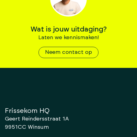
Wat is jouw uitdaging?
Laten we kennismaken!
Neem contact op
Frissekom HQ
Geert Reindersstraat 1A
9951CC Winsum